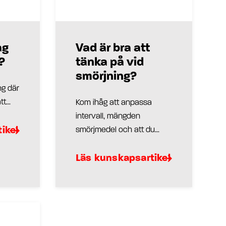
ag
Vad är bra att
?
tänka på vid
smörjning?
ng där
t...
Kom ihåg att anpassa
intervall, mängden
ikel
smörjmedel och att du...
Läs kunskapsartikel