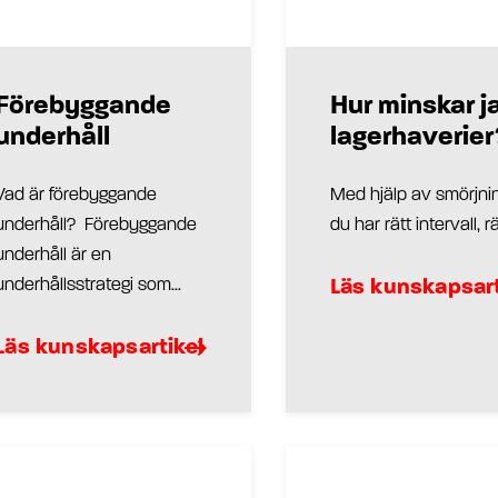
Förebyggande
Hur minskar j
underhåll
lagerhaverier
Vad är förebyggande
Med hjälp av smörjni
underhåll? Förebyggande
du har rätt intervall, rät
underhåll är en
underhållsstrategi som...
Läs kunskapsart
Läs kunskapsartikel