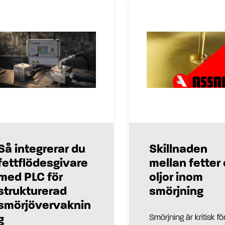
Så integrerar du
Skillnaden
fettflödesgivare
mellan fetter
med PLC för
oljor inom
strukturerad
smörjning
smörjövervaknin
g
Smörjning är kritisk för