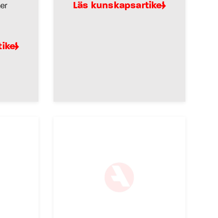
Läs kunskapsartikel
ner
ikel