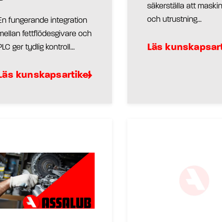
säkerställa att maski
och utrustning...
En fungerande integration
mellan fettflödesgivare och
Läs kunskapsart
PLC ger tydlig kontroll...
Läs kunskapsartikel