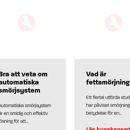
Bra att veta om
Vad är
automatiska
fettsmörjning
smörjsystem
Ett flertal utförda stud
har påvisat smörjnin
Automatiska smörjsystem
betydelse för en...
är en smidig och effektiv
lösning för att...
Läs kunskapsart