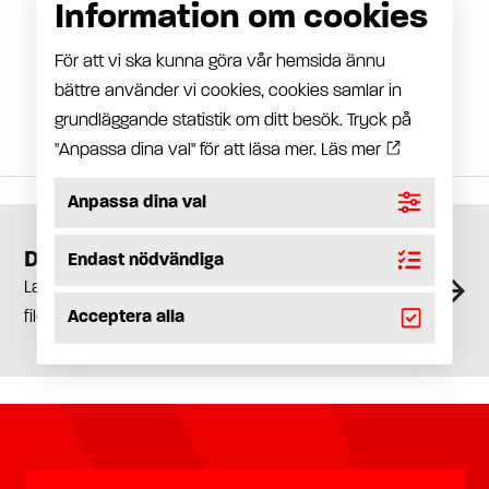
Information om cookies
Vi utför även service av alla ovannämnda
komponenter och system, både gamla och nya.
För att vi ska kunna göra vår hemsida ännu
På vår sida
Montage
kan du läsa mer om vad vi
bättre använder vi cookies, cookies samlar in
kan hjälpa dig med.
grundläggande statistik om ditt besök. Tryck på
"Anpassa dina val" för att läsa mer.
Läs mer
Anpassa dina val
Dokumentation
Endast nödvändiga
Ladda ner instruktioner, kataloger och CAD-
filer med mera.
Acceptera alla