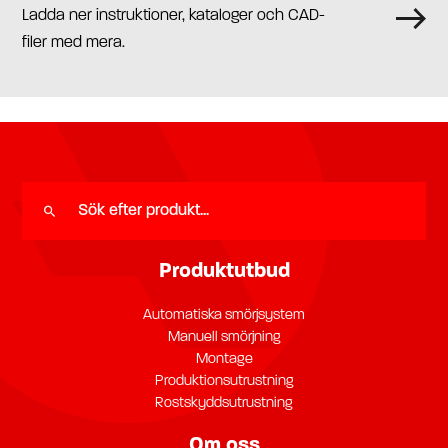
Ladda ner instruktioner, kataloger och CAD-
filer med mera.
Produktutbud
Automatiska smörjsystem
Manuell smörjning
Montage
Produktionsutrustning
Rostskyddsutrustning
Om oss