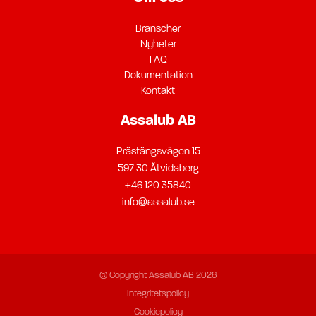
Branscher
Nyheter
FAQ
Dokumentation
Kontakt
Assalub AB
Prästängsvägen 15
597 30 Åtvidaberg
+46 120 35840
info@assalub.se
© Copyright Assalub AB 2026
Integritetspolicy
Cookiepolicy