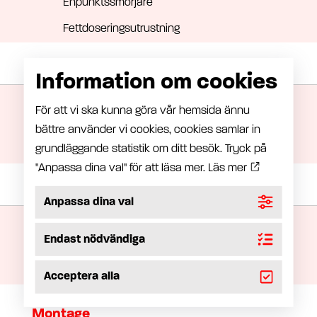
Enpunktssmörjare
Fettdoseringsutrustning
Manuell smörjning
Information om cookies
Fetthantering
För att vi ska kunna göra vår hemsida ännu
Oljehantering
bättre använder vi cookies, cookies samlar in
grundläggande statistik om ditt besök. Tryck på
Fettpump
"Anpassa dina val" för att läsa mer.
Läs mer
Fettflödesmätning
Anpassa dina val
LubeRight – Datorstödd handsmörjning
Endast nödvändiga
LubeMon – Smörjningsövervakning
Fettmätare
Acceptera alla
Montage