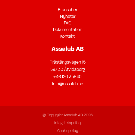
Branscher
Nyheter
FAQ
Dokumentation
Kontakt
Assalub AB
Prästängsvägen 15
597 30 Åtvidaberg
+46 120 35840
info@assalub.se
© Copyright Assalub AB 2026
Integritetspolicy
Cookiepolicy