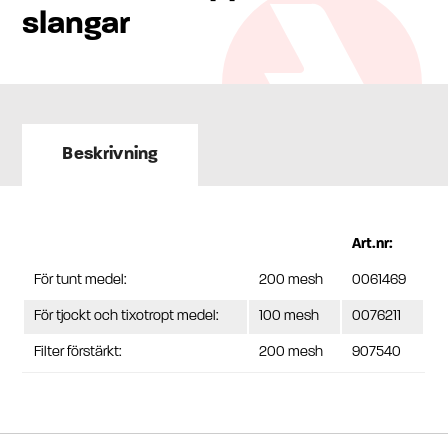
slangar
Beskrivning
Art.nr:
För tunt medel:
200 mesh
0061469
För tjockt och tixotropt medel:
100 mesh
0076211
Filter förstärkt:
200 mesh
907540