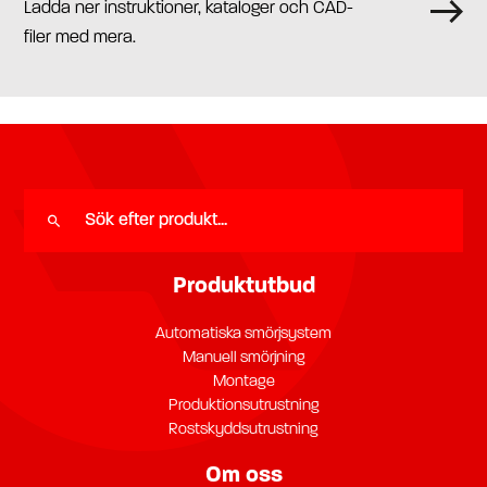
Ladda ner instruktioner, kataloger och CAD-
filer med mera.
Produktutbud
Automatiska smörjsystem
Manuell smörjning
Montage
Produktionsutrustning
Rostskyddsutrustning
Om oss