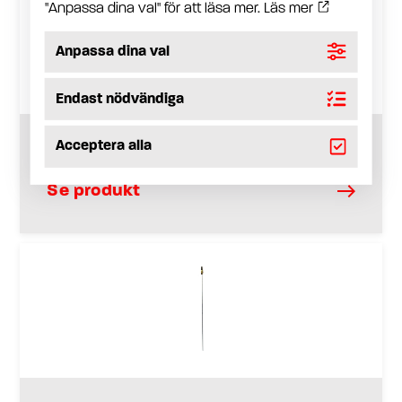
"Anpassa dina val" för att läsa mer.
Läs mer
Anpassa dina val
Endast nödvändiga
Acceptera alla
Munstycksrör med dysa för långa instick
Se produkt