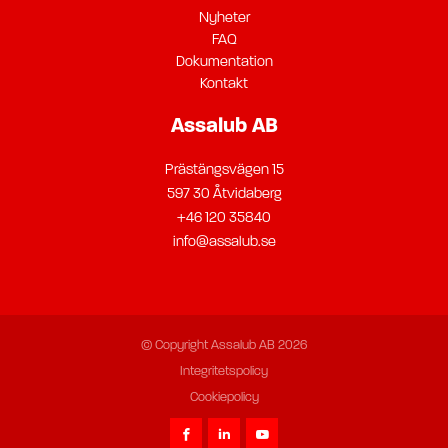
Nyheter
FAQ
Dokumentation
Kontakt
Assalub AB
Prästängsvägen 15
597 30 Åtvidaberg
+46 120 35840
info@assalub.se
© Copyright Assalub AB 2026
Integritetspolicy
Cookiepolicy