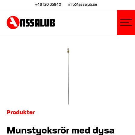
+46 120 35840
info@assalub.se
Produkter
Munstycksrör med dysa