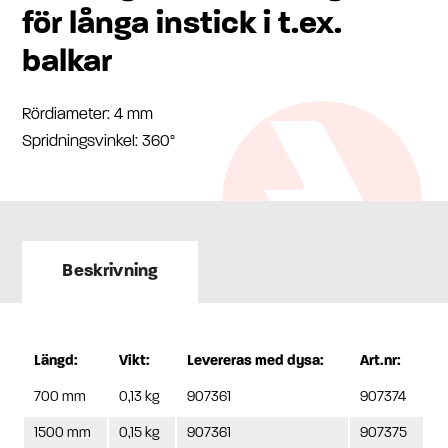
för långa instick i t.ex.
balkar
Rördiameter: 4 mm
Spridningsvinkel: 360°
Beskrivning
Längd:
Vikt:
Levereras med dysa:
Art.nr:
700 mm
0,13 kg
907361
907374
1500 mm
0,15 kg
907361
907375