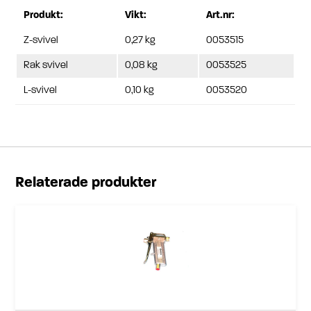
Produkt:
Vikt:
Art.nr:
Z-svivel
0,27 kg
0053515
Rak svivel
0,08 kg
0053525
L-svivel
0,10 kg
0053520
Relaterade produkter