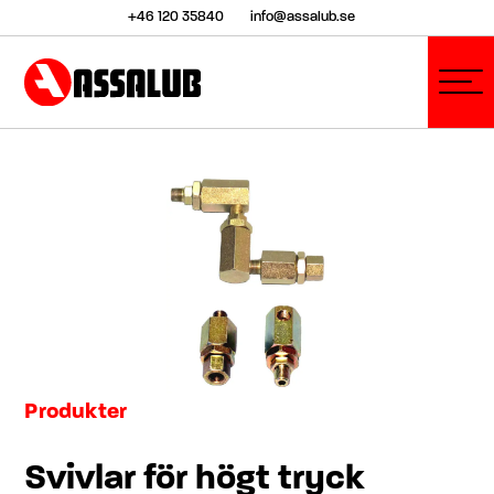
+46 120 35840
info@assalub.se
Produkter
Svivlar för högt tryck