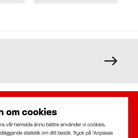
n om cookies
Om oss
Assalub AB
göra vår hemsida ännu bättre använder vi cookies,
Branscher
Prästängsvägen 15
dläggande statistik om ditt besök. Tryck på "Anpassa
Nyheter
597 30 Åtvidaberg