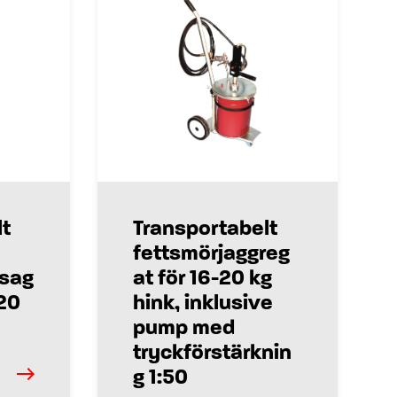
t
Transportabelt
fettsmörjaggreg
gsag
at för 16-20 kg
-20
hink, inklusive
pump med
tryckförstärknin
g 1:50