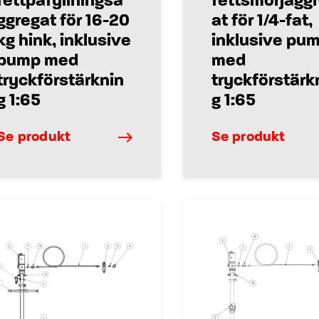
fettpåfyllningsa
fettsmörjagg
ggregat för 16-20
at för 1/4-fat,
kg hink, inklusive
inklusive pu
pump med
med
tryckförstärknin
tryckförstärk
g 1:65
g 1:65
Se produkt
Se produkt