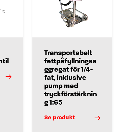
Transportabelt
til
fettpåfyllningsa
ggregat för 1/4-
fat, inklusive
pump med
tryckförstärknin
g 1:65
Se produkt