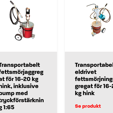
Transportabelt
Transportabel
fettsmörjaggreg
eldrivet
at för 16-20 kg
fettsmörjnin
hink, inklusive
gregat för 16
pump med
kg hink
tryckförstärknin
Se produkt
g 1:65