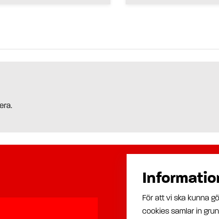
era.
Informatio
Produktutbud
För att vi ska kunna 
Automatiska smörjsystem
cookies samlar in grun
Manuell smörjning