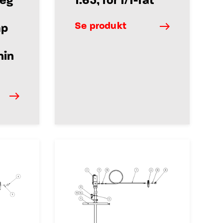
reg
1:65, för 1/1-fat
Se produkt
mp
nin