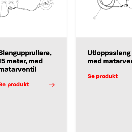
Slangupprullare,
Utloppsslang
15 meter, med
med matarven
matarventil
Se produkt
Se produkt