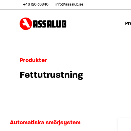
+46 120 35840
info@assalub.se
Pr
Produkter
Fettutrustning
Automatiska smörjsystem